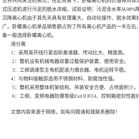
世界共同关注的焦点，在此背景下，卧螺离心机的价值得到体
式压滤机进行污泥的脱水浓缩，试验证明：污泥含水率从98%降
沉降离心机由于其先天具有处理量大、自动化操作、脱水效果
广。卧螺离心机单品销售额占到了所有离心机产品的一半左右
备一般选择卧螺离心机。
液分离
1：采用渐开线行星齿轮差速器、传动比大、精度高。
2：整机设有机械电器双重过载保护装置、使用安全。
3：工频调速型主电机配液力偶合器、电机运转平稳。
4：与物料接触部选用不锈钢材料、耐腐蚀性强。
5：整机采用整体机架结构、吊装安全方便、占地面积少。
6：工频、变频电器防爆等级ExdⅡBT4、控制箱密封性能
文章内容来源于网络，如有问题请和我联系删除！