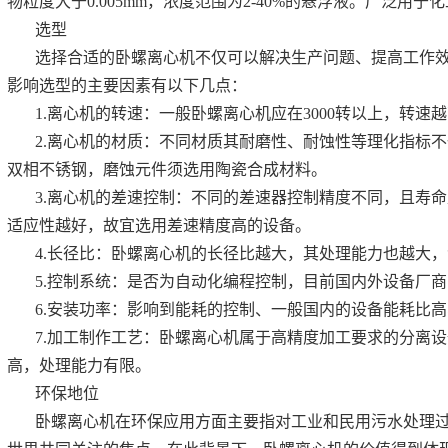
物粒度大于0.005mm，浓度范围为2-40%的悬浮液。广泛用
选型
选择合适的卧螺离心机不仅可以解决生产问题、提高工作
影响选型的主要因素有以下几点：
1.离心机的转速：一般卧螺离心机应在3000转以上，转
2.离心机的材质：不同材质其耐磨性、耐蚀性等理化指标不一
双相不锈钢，磨蚀元件须选用陶瓷合成材料。
3.离心机的差速控制：不同的差速器控制精度不同，且寿
适应性越好，故宜选用差速精度高的设备。
4.长径比：卧螺离心机的长径比越大，其处理能力也越大
5.控制系统：是否为自动化编程控制，目前国内外设备厂
6.安装功率：影响到能耗的控制、一般国内的设备能耗比
7.加工制作工艺：卧螺离心机属于高精度加工要求的分离
高，处理能力有限。
环保地位
卧螺离心机在环保应用方面主要指对工业和民用污水处理