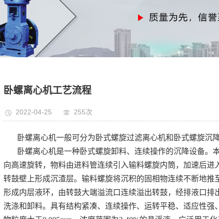
卧螺离心机工艺流程
2022-04-25
255次
卧螺离心机一般可分为卧式螺旋过滤离心机和卧式螺旋沉
卧螺离心机是一种卧式螺旋卸料、连续操作的沉降设备。
向高速旋转，物料由进料管连续引入输料螺旋内筒，加速后进
转鼓壁上形成沉渣层。输料螺旋将沉积的固相物连续不断地推
形成内层液环，由转鼓大端溢流口连续溢出转鼓，经排液口排
洗涤和卸料。具有结构紧凑、连续操作、运转平稳、适应性强