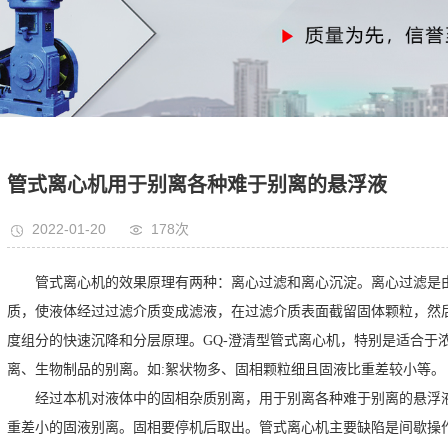
管式离心机用于别离各种难于别离的悬浮液
2022-01-20
178次
管式离心机的效果原理有两种：离心过滤和离心沉淀。离心过滤是
质，使液体经过过滤介质变成滤液，在过滤介质表面截留固体颗粒，然
度组分的快速沉降和分层原理。GQ-澄清型管式离心机，特别是适合于
离、生物制品的别离。如:絮状物多、固相颗粒细且固液比重差较小等。
经过本机对液体中的固相杂质别离，用于别离各种难于别离的悬浮
重差小的固液别离。固相要停机后取出。管式离心机主要缺陷是间歇操