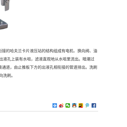
衔接的哈夫兰卡片液压站的结构组成有电机、换向阀、油
方出液孔上装有水咀，滤液直观地从水咀里流出。暗潮过
液通道，由止推板下方的出液孔相衔接的管道排出。洗刷
向洗刷。